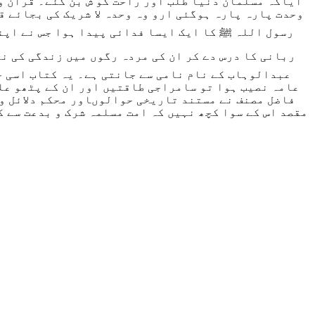
آیاکہ مسلمان دنیا طلب اور راحت کو ش بن گئے۔ قران و 
وحدت پارہ پارہ ہوگئی ارو وہ وحدہ لا
شریک کی بجائے قب
رسول اللہ ﷺ کا ایک ایسا فدائی پیدا ہوا جس نے اپن
ربانی کا درس دے کر ان کی مردہ رگوں میں زندگی کی ن
عبدالوہاب کے نام نامی سے جانتی ہے۔ یہ کتاب اسی جل
عامہ نصیب ہوا تو سامراجی طاقتیں اور ان کے پٹھو علم
فاضل مصنف نے مستند تاریخی حوالوںاور محکم دلائل و 
مقصد اس کے سوا کچھ نہیں کہ امت مسلمہ شرک و بدعت سے ک