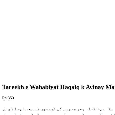
Tareekh e Wahabiyat Haqaiq k Ayinay Ma
₨
350
خاتم النبیین حضرت محمد ﷺ کی دعوتِ توحید نے ایک دوسرے کے دشمن عرب قبائل کو متحد کر کے ساری دنیا کا امام بنا دیا تھا۔ پھر صدیوں کی گردشوں کے بعد ایسا زوال