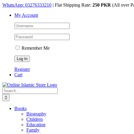
Skip
WhatsApp: 03276333210
| Flat Shipping Rate:
250 PKR
(All over P
to
My Account
content
Remember Me
Register
Cart
Search
for:
Books
Biography
Children
Education
Family