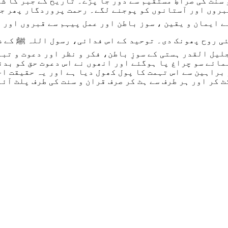
سنت کی صراطِ مستقیم سے دور جا پڑے۔ تاریخ کے جبر کا شک
روں اور آستانوں کو پوجنے لگے۔ رحمت پروردگار پھر جو
ے ایمان و یقین ، سوز باطن اور عمل پیہم سے قبروں اور
ئی روح پھونک دی۔ توحید کے اس فدائی، رسول اللہ ﷺ کے ش
یل القدر ہستی کے سوزِ باطن، فکر و نظر اور دعوت و تبل
ائے سو چراغ پا ہوگئے اور انھوں نے اس دعوت حق کو بدنا
براہین سے اس تہمت کا پول کھول دیا ہے اور یہ حقیقت اج
ٹ کر اور ہر طرف سے ہٹ کر صرف قران و سنت کی طرف پلٹ آئ