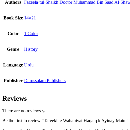
Authors
Fazeela-tul-Shaikh Doctor Muhammad Bin Saad Al-Sha
Book Size
14×21
Color
1 Color
Genre
History
Language
Urdu
Publisher
Darussalam Publishers
Reviews
There are no reviews yet.
Be the first to review “Tareekh e Wahabiyat Haqaiq k Ayinay Main”