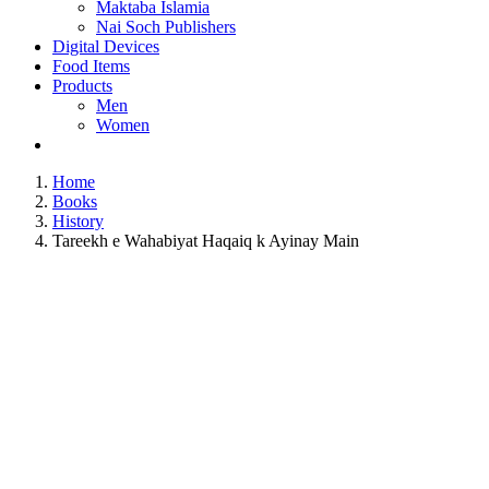
Maktaba Islamia
Nai Soch Publishers
Digital Devices
Food Items
Products
Men
Women
Home
Books
History
Tareekh e Wahabiyat Haqaiq k Ayinay Main