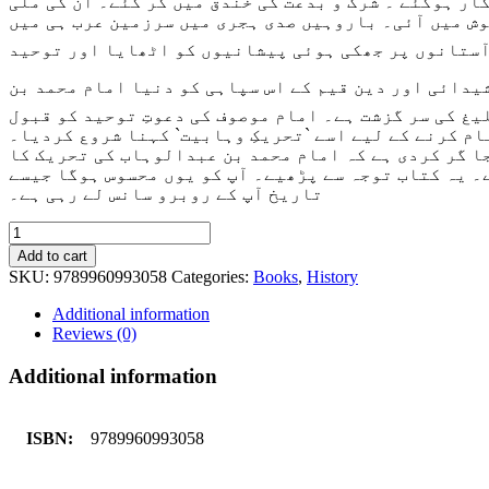
ار ہوگئے ۔ شرک و بدعت کی خندق میں گر گئے۔ ان کی ملی
ش میں آئی۔ باروہیں صدی ہجری میں سرزمین عرب ہی میں
 آستانوں پر جھکی ہوئی پیشانیوں کو اٹھایا اور توحید
یدائی اور دین قیم کے اس سپاہی کو دنیا امام محمد بن
یغ کی سر گزشت ہے۔ امام موصوف کی دعوتِ توحید کو قبول
م کرنے کے لیے اسے `تحریکِ وہابیت` کہنا شروع کردیا۔
ا گر کردی ہے کہ امام محمد بن عبدالوہاب کی تحریک کا
ے۔ یہ کتاب توجہ سے پڑھیے۔ آپ کو یوں محسوس ہوگا جیسے
تاریخ آپ کے روبرو سانس لے رہی ہے۔
Tareekh
e
Add to cart
Wahabiyat
SKU:
9789960993058
Categories:
Books
,
History
Haqaiq
k
Additional information
Ayinay
Reviews (0)
Main
quantity
Additional information
ISBN:
9789960993058