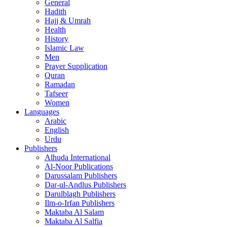
General
Hadith
Hajj & Umrah
Health
History
Islamic Law
Men
Prayer Supplication
Quran
Ramadan
Tafseer
Women
Languages
Arabic
English
Urdu
Publishers
Alhuda International
Al-Noor Publications
Darussalam Publishers
Dar-ul-Andlus Publishers
Darulblagh Publishers
Ilm-o-Irfan Publishers
Maktaba Al Salam
Maktaba Al Salfia