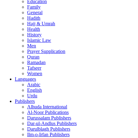
Education
Family
General
Hadith
Hajj & Umrah
Health
History
Islamic Law
Men
Prayer Supplication
Quran
Ramadan
Tafseer
Women
Languages
Arabic
English
Urdu
Publishers
Alhuda International
Al-Noor Publications
Darussalam Publishers
Dar-ul-Andlus Publishers
Darulblagh Publishers
Ilm-o-Irfan Publishers