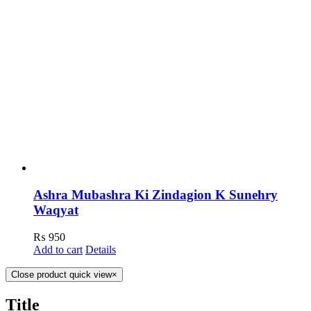
Ashra Mubashra Ki Zindagion K Sunehry
Waqyat
₨
950
Add to cart
Details
Close product quick view
×
Title