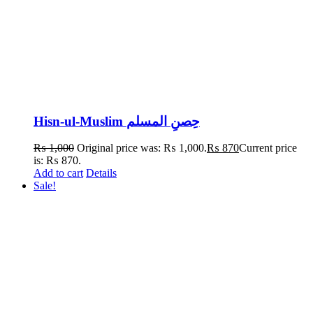
Hisn-ul-Muslim حِصنِ المسلم
₨
1,000
Original price was: ₨ 1,000.
₨
870
Current price
is: ₨ 870.
Add to cart
Details
Sale!