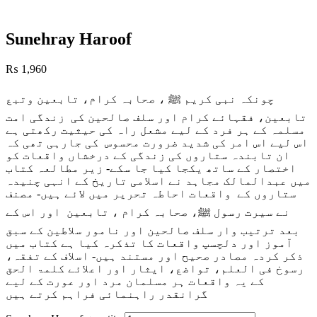
Sunehray Haroof
₨
1,960
چونکہ نبی کریم ﷺ ، صحابہ کرام، تابعین وتبع
تابعین، فقہائے کرام اور سلف صالحین کی زندگی امت
مسلمہ کے ہر فرد کے لیے مشعل راہ کی حیثیت رکھتی ہے
اس لیے اس امر کی شدید ضرورت محسوس کی جارہی تھی کہ
ان تابندہ ستاروں کی زندگی کے درخشاں واقعات کو
اختصار کے ساتھ یکجا کیا جا سکے- زیر مطالعہ کتاب
میں عبدالمالک مجاہد نے اسلامی تاریخ کے انہی چنیدہ
ستا
روں کے واقعات احاطہ تحریر میں لائے ہیں- مصنف
نے سیرت رسول ﷺ، صحابہ کرام ، تابعین اور اس کے
بعد ترتیب وار سلف صالحین اور نامور سلاطین کے سبق
آموز اور دلچسپ واقعات کا تذکرہ کیا ہے کتاب میں
ذکر کردہ مصادر صحیح اور مستند ہیں- اسلاف کے تفقہ،
رسوخ فی العلم، تواضع، ایثار اور اعلائے کلمۃ الحق
کے یہ واقعات ہر مسلمان مرد اور عورت کے لیے
گرانقدر راہنمائی فراہم کرتے ہیں