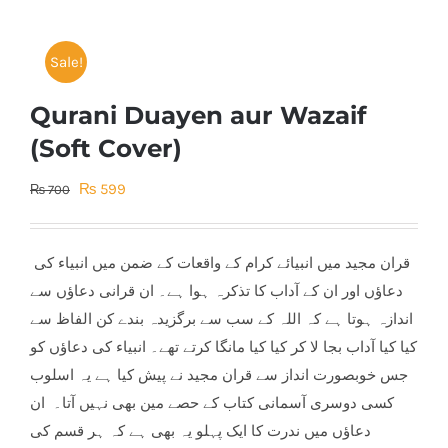
Sale!
Qurani Duayen aur Wazaif
(Soft Cover)
Original
Current
₨
599
₨
700
price
price
was:
is:
قران مجید میں انبیائے کرام کے واقعات کے ضمن میں انبیاء کی
₨ 700.
₨ 599.
دعاؤں اور ان کے آداب کا تذکرہ ہوا ہے۔ ان قرانی دعاؤں سے
اندازہ ہوتا ہے کہ اللہ کے سب سے برگزیدہ بندے کن الفاظ سے
کیا کیا آداب بجا لا کر کیا کیا مانگا کرتے تھے۔ انبیاء کی دعاؤں کو
جس خوبصورت انداز سے قران مجید نے پیش کیا ہے یہ اسلوب
کسی دوسری آسمانی کتاب کے حصے مین بھی نہیں آتا۔ ا
ن
دعاؤں میں ندرت کا ایک پہلو یہ بھی ہے کہ ہر قسم کی