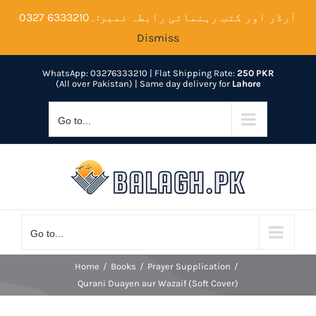
Skip
آرڈر اور کتب رہنمائی رابطہ نمبر:۔6333210 0327
to
Dismiss
content
WhatsApp: 03276333210
| Flat Shipping Rate:
250 PKR
(All over Pakistan) | Same day delivery for
Lahore
Go to...
Go to...
Home
Books
Prayer Supplication
Qurani Duayen aur Wazaif (Soft Cover)