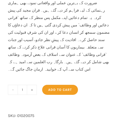
ضرورت کے بہترین عملی اور واقعاتی نمونے بھی ہماری
رہنمائی کے لیے فراہم کر دیے گئے ہیں۔ قران مجید کی پیش
کردہ یہ تمام دعائیں اپنے مکمل پس منظر کے ساتھ `قرانی
دعائیں اور وظائف` میں پیش کردی گئی ہیں تا کہ ان دعاؤں کا
مضمون سمجھ کر انسان دعا کرے اور ان کی شرفِ قبولیت کی
سند حاصل کرے۔ افادیت کے پیشِ نظر جادو، آسیب اور جنات
سے متعلقہ بیماریوں کا آسان قرانی علاج ذکر کرنے کے ساتھ
`قرانی وظائف` کے عنوان سے اسلاف کے بعض آزمودہ وظائف
بھی شامل کر دیے گئے ہیں۔ بارگاہِ رب العلمین سے امید ہے کہ
اس کتاب سے آپ کے خوابیدہ ارمان جاگ جائیں گے۔
ADD TO CART
Qurani
Duayen
aur
Wazaif
SKU:
01020075