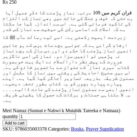
₨
250
قران کریم میں 109 مرتبہ نماز پڑھنے کا ذکرِ جمیل آیا
ہے حتی کہ خوف و جنگ کی حالت میں بھی نماز کے التزام
کی تاکید فرمائی گئی ہے۔ اس سے اندازہ کیا جا سکتا
ہے کہ اسلام کے اساسی رکن کی حیثیت سے نماز کس قدر
زبردست اہمیت رکھتی ہے۔ اسی لیے رسالت مآب ﷺ کا
ارشادِ گرامی ہے کہ جونہی بچے سات برس کے ہو جائیں
انھیں نماز پڑھنے کا حکم دو اور دس سال کے ب
چے نماز
نہ پڑھیں تو انھیں سزا دو۔ نماز کی اسی ناگزیر
ضرورت کے پیش نظر دارالسلام نے ایک بہت خوبصورت
کتاب `میری نماز` کے عنوان سے باتصویر شائع کی ہے۔
اس میں صحیح احادیث کی روشنی میں نماز کا مکمل اور
مسنون طریقہ بذریعہ تصاویر اُجاگر کیا گیا ہے۔ اپنے
پیارے پیارے بچوں کو یہ کتاب بطور تحفہ دیجیے۔
انھیں ابھی سے مسنون نماز پڑھنے کی عادت ڈالیے۔۔۔۔
یہ لا متناہی حسنات و برکات کے حصول کا یقینی طریقہ
ہے۔
Meri Namaz (Sunnat e Nabwi k Mutabik Tareeka e Namaaz)
quantity
Add to cart
SKU:
9786035003378
Categories:
Books
,
Prayer Supplication