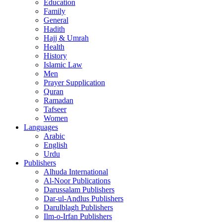
Education
Family
General
Hadith
Hajj & Umrah
Health
History
Islamic Law
Men
Prayer Supplication
Quran
Ramadan
Tafseer
Women
Languages
Arabic
English
Urdu
Publishers
Alhuda International
Al-Noor Publications
Darussalam Publishers
Dar-ul-Andlus Publishers
Darulblagh Publishers
Ilm-o-Irfan Publishers