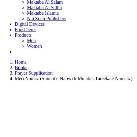
Maktaba Al Salam
Maktaba Al Salfia
Maktaba Islamia
Nai Soch Publishers
Digital Devices
Food Items
Products
Men
Women
Home
Books
Prayer Supplication
Meri Namaz (Sunnat e Nabwi k Mutabik Tareeka e Namaaz)