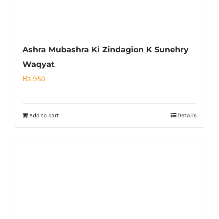
Ashra Mubashra Ki Zindagion K Sunehry
Waqyat
₨
950
Add to cart
Details