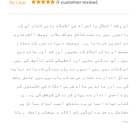
(
1
customer review)
₨
1,450
Rated
1
5.00
out of 5
based on
customer
اس وقت الحلال والحرام فی الاسلام نامی کتاب آپ کے
rating
ہاتھوں میں ہے جسے فاضل مؤلف علامہ یوسف القرضاوی
نے تحریر فرمایا ہے۔ موصوف دنیائے عرب کے ممتاز
مصنف او عالم اسلام کے مشہور اور قد آور عالم دین
ہیں۔ آپ نے کئی علمی اور تحقیقی کتب تالیف کی ہیں۔
اس کتاب میں بھی انہوں نے بڑی عمدگی کے ساتھ نہایت
مدلل انداز سے حلت و حرمت کے باب میں سیر حاصل بحث
کی ہے اور ساتھ ہی ساتھ شرعی احکام کی حکمتوں کو
بڑے احسن انداز سے بیان کرنے کی کوشش کی ہے۔ یہ
کتاب حیات انسانی سے متعلق ایسے تمام مسائل پر
مشتمل ہے جن سے لوگوں کو اکثر و بیشتر واسطہ رہتا
ہے۔