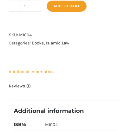
ADD TO CART
Islam
Main
Halal
o
SKU:
MI004
Haram
Categories:
Books
,
Islamic Law
(اسلام
میں
حلال
Additional information
و
حرام)
Reviews (1)
quantity
Additional information
ISBN:
MI004