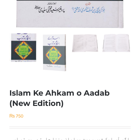
Islam Ke Ahkam o Aadab
(New Edition)
₨
750
اگر آپ ایک خوب سیرت مسلمان بننا چاہتے ہیں تو اس