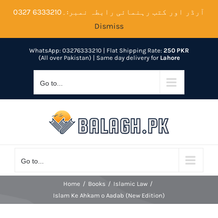
Skip
آرڈر اور کتب رہنمائی رابطہ نمبر:۔6333210 0327
to
Dismiss
content
WhatsApp: 03276333210
| Flat Shipping Rate:
250 PKR
(All over Pakistan) | Same day delivery for
Lahore
Go to...
Go to...
Home
Books
Islamic Law
Islam Ke Ahkam o Aadab (New Edition)