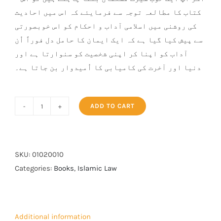
کتاب کا مطالعہ توجہ سے فرمایئے کہ اس میں احادیث
کی روشنی میں اسلامی آداب و احکام کو اس خوبصورتی
سے پیش کیا گیا ہے کہ ایک ایمان کا حامل دل فوراً اُن
آداب کو اپنا کر اپنی شخصیت کو سنوارتا ہے اور
دنیا اور آخرت کی کامیابی کا اُمیدوار بن جاتا ہے۔
ADD TO CART
Islam
Ke
Ahkam
o
SKU:
01020010
Aadab
Categories:
Books
,
Islamic Law
(New
Edition)
quantity
Additional information