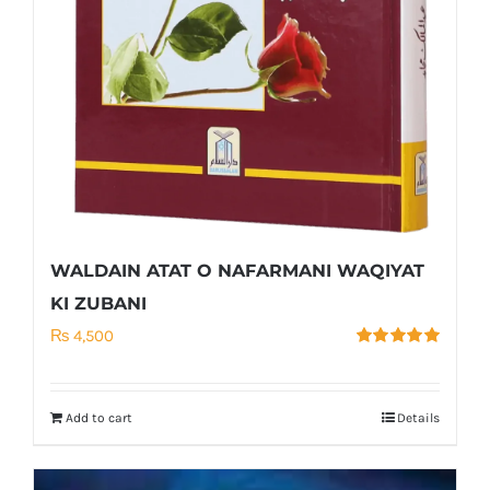
WALDAIN ATAT O NAFARMANI WAQIYAT
KI ZUBANI
₨
4,500
Rated
5.00
out of 5
Add to cart
Details