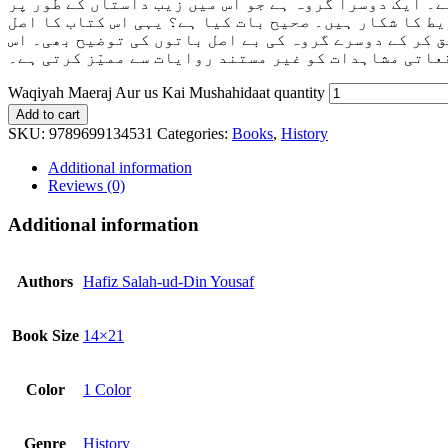
ے۔ ایک دوسرا گروہ ہے جو اس میں زیب داستاں کے طور پر
یط کا شکار ہیں۔ صحیح بات کیا ہے؟ یہی اس کتاب کا اصل
ق کر کے دوسرے گروہ کی بے اصل باتوں کی توضیح بھی۔ اس
عاتی مشاہدات کو غیر مستند روایات سے ممیّز کرتی ہے۔
Waqiyah Maeraj Aur us Kai Mushahidaat quantity
Add to cart
SKU:
9789699134531
Categories:
Books
,
History
Additional information
Reviews (0)
Additional information
Authors
Hafiz Salah-ud-Din Yousaf
Book Size
14×21
Color
1 Color
Genre
History