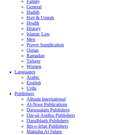
Family
General
Hadith
Hajj & Umrah
Health
History
Islamic Law
Men
Prayer Supplication
Quran
Ramadan
Tafseer
Women
Languages
Arabic
English
Urdu
Publishers
Alhuda International
Al-Noor Publications
Darussalam Publishers
Dar-ul-Andlus Publishers
Darulblagh Publishers
Ilm-o-Irfan Publishers
Maktaba Al Salam