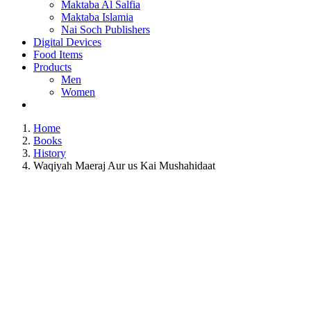
Maktaba Al Salfia
Maktaba Islamia
Nai Soch Publishers
Digital Devices
Food Items
Products
Men
Women
Home
Books
History
Waqiyah Maeraj Aur us Kai Mushahidaat