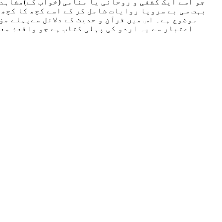
جو اسے ایک کشفی و روحانی یا منامی (خواب کے)مشاہدے
بہت سی بے سروپا روایات شامل کر کے اسے کچھ کا ک
چھ 
موضوع ہے۔ اس میں قرآن و حدیث کے دلائل سےپہلے مؤ
اعتبار سے یہ اردو کی پہلی کتاب ہے جو واقعۂ معر