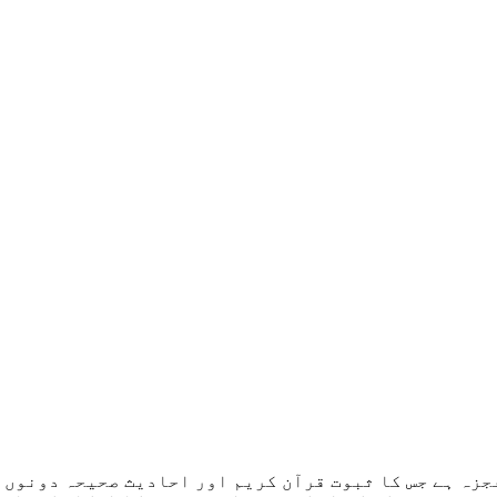
جزہ ہے جس کا ثبوت قرآن کریم اور احادیث صحیحہ دونوں 