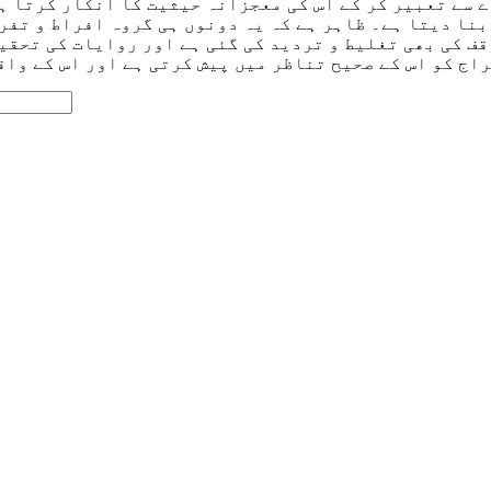
 سے تعبیر کر کے اس کی معجزانہ حیثیت کا انکار کرتا ہ
بنا دیتا ہے۔ ظاہر ہے کہ یہ دونوں ہی گروہ افراط و تفر
قف کی بھی تغلیط و تردید کی گئی ہے اور روایات کی تحقی
اج کو اس کے صحیح تناظر میں پیش کرتی ہے اور اس کے واق