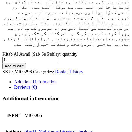
کریں میں انہی میں شامل ہو جاؤں آپ نے دعا کردی اور
فرمایا جا تو انہی میں سے ہوگا اتنے میں ایک اور
آدمی کھڑا ہوا اور عرض کیا کہ میرے لیے بھی دعا
کریں میں بھی ان میں سے ہو جاؤں آپ نے فرمایا: نہیں،
یہ نمبر عکاشہ لے گیا۔ ایک عرصہ سے کسی تاریخی پہلو
پر کچھ لکھنے کی تمنا تھی سو اس موضوع کے ساتھ اسے
پورا کرنے کی سعی کی گئی۔ اس کتاب کی تکمیل میں
خصومی معاونت امام سیوطی وغیرہ کی اوائل سے لی گئی
ہے۔ ہم نے حتی الوسع صحت و ضعف کا خیال رکھا ہے۔
Kitab Al Awail (Sab Se Pehlay) quantity
Add to cart
SKU:
MI00296
Categories:
Books
,
History
Additional information
Reviews (0)
Additional information
ISBN:
MI00296
Authors
Sheikh Muhammad Azeem Hasilpuri