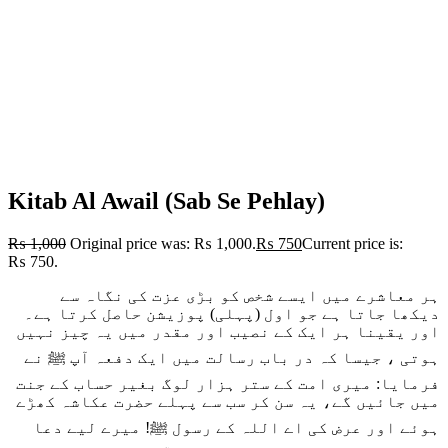
Kitab Al Awail (Sab Se Pehlay)
₨
1,000
Original price was: ₨ 1,000.
₨
750
Current price is:
₨ 750.
ہر معاشرے میں ایسے شخص کو بڑی عزت کی نگاہ سے
دیکھا جاتا ہے جو اول (پہلی) پوزیشن حاصل کرتا ہے۔
اور یقینا ہر ایک کے نصیب اور مقدر میں یہ چیز نہیں
ہوتی ، جیسا کہ در باب رسالت میں ایک دفعہ آپ ﷺ نے
فرمایا: میری امت کے ستر ہزار لوگ بغیر حساب کے جنت
میں جائیں گے، یہ سن کر سب سے پہلے حضرت عکاشہ کھڑے
ہوئے اور عرض کی اے اللہ کے رسول ﷺ! میرے لیے دعا