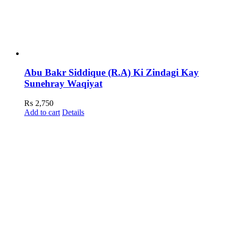
Abu Bakr Siddique (R.A) Ki Zindagi Kay
Sunehray Waqiyat
₨
2,750
Add to cart
Details