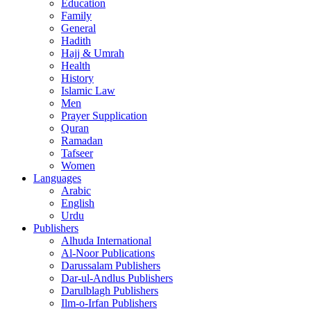
Education
Family
General
Hadith
Hajj & Umrah
Health
History
Islamic Law
Men
Prayer Supplication
Quran
Ramadan
Tafseer
Women
Languages
Arabic
English
Urdu
Publishers
Alhuda International
Al-Noor Publications
Darussalam Publishers
Dar-ul-Andlus Publishers
Darulblagh Publishers
Ilm-o-Irfan Publishers