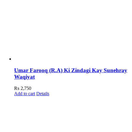
Umar Farooq (R.A) Ki Zindagi Kay Sunehray
Waqiyat
₨
2,750
Add to cart
Details