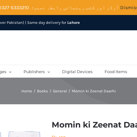
آرڈر اور کتب رہنمائی رابطہ نمبر:۔6333210 0327
Dismis
over Pakistan) | Same day delivery for
Lahore
ges
Publishers
Digital Devices
Food Items
Home
Books
General
Momin ki Zeenat Daarhi
Momin ki Zeenat Da