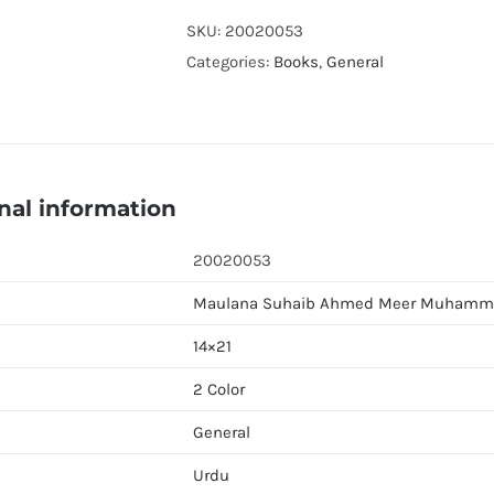
Daarhi
SKU:
20020053
quantity
Categories:
Books
,
General
nal information
20020053
Maulana Suhaib Ahmed Meer Muhamm
14×21
2 Color
General
Urdu