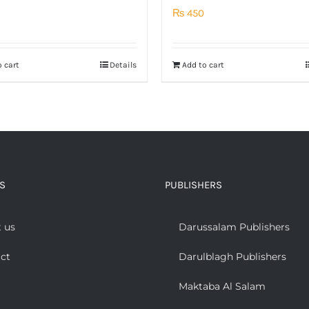
₨
450
 cart
Details
Add to cart
S
PUBLISHERS
 us
Darussalam Publishers
ct
Darulblagh Publishers
Maktaba Al Salam