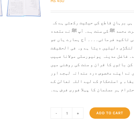
₨
450
داڑھی رکھنے کے التزام کے لیے صرف اتنی دلیل ہی برہانِ قاطع کی حیثیت رکھتی ہے کہ
ضرت محمد ﷺ کی سنت ہے۔ آپ ﷺ نے متعدد
ی تاکید فرمائی۔۔۔۔ آج ہمارے ہاں جو
لنگڑی دلیلیں دیتا ہے وہ فی الحقیقت
۔ فاضل مدینہ یونیورسٹی مولانا صہیب
کن باتوں کا قران و سنت کی روشنی میں
 نے اپنے مخصوص درد مندانہ لہجے اور
قاء و استحکام کے لیے اللہ تعالیٰ کے
ترام ہر مسلمان کا پہلا فوری فرض ہے۔
ADD TO CART
Momin
ki
Zeenat