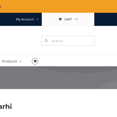
s
My Account
CART
Search
for:
Products
arhi