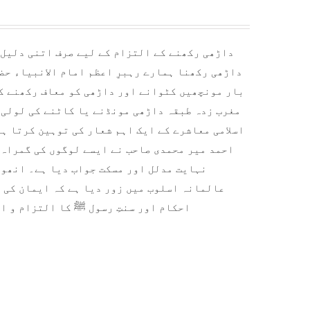
داڑھی رکھنا ہمارے رہبرِ اعظم امام الانبیاء ح
بار مونچھیں کٹوانے اور داڑھی کو معاف رکھنے ک
مغرب زدہ طبقہ داڑھی مونڈنے یا کاٹنے کی لولی 
اسلامی معاشرے کے ایک اہم شع
ار کی توہین کرتا ہے
احمد میر محمدی صاحب نے ایسے لوگوں کی گمراہ 
نہایت مدلل اور مسکت جواب دیا ہے۔ انھوں
عالمانہ اسلوب میں زور دیا ہے کہ ایمان کی ب
احکام اور سنتِ رسول ﷺ کا التزام و اح