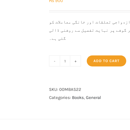
₨
900
زدواجی تعلقات اور خانگی معاملات کو
ر گوشے پر نہایت تفصیل سے روشنی ڈالی
گئی ہے۔
ADD TO CART
Kamyab
Shadi
K
Sunahray
SKU:
00MBAS22
Usool
Categories:
Books
,
General
quantity