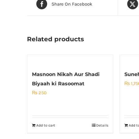
Share On Facebook
Related products
Masnoon Nikah Aur Shadi
Suneh
Biyaah ki Rasoomat
₨
1,75
₨
250
Add to cart
Details
Add to