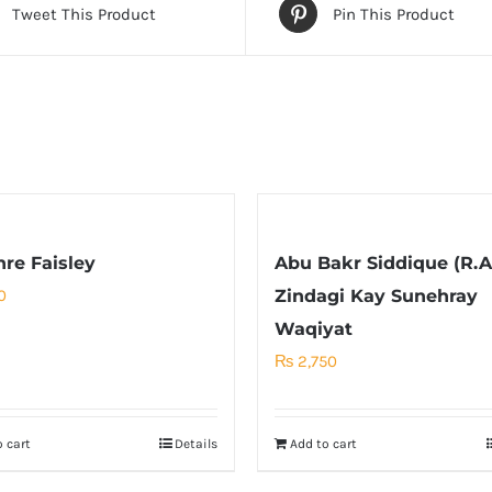
Tweet This Product
Pin This Product
re Faisley
Abu Bakr Siddique (R.A
0
Zindagi Kay Sunehray
Waqiyat
₨
2,750
 cart
Details
Add to cart