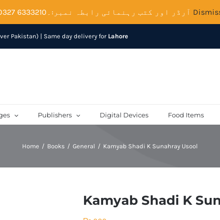
آرڈر اور کتب رہنمائی رابطہ نمبر:۔6333210 0327
Dismis
over Pakistan) | Same day delivery for
Lahore
ges
Publishers
Digital Devices
Food Items
Home
Books
General
Kamyab Shadi K Sunahray Usool
Kamyab Shadi K Sun