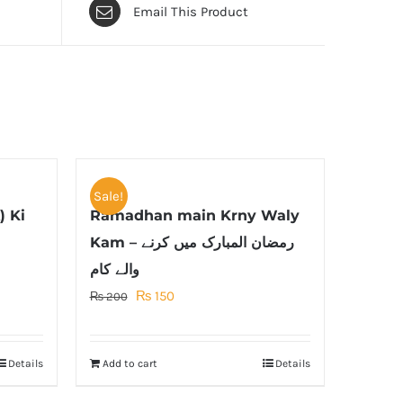
Email This Product
Sale!
) Ki
Ramadhan main Krny Waly
Kam – رمضان المبارک میں کرنے
والے کام
Original
Current
₨
150
₨
200
price
price
was:
is:
Details
Add to cart
Details
₨ 200.
₨ 150.