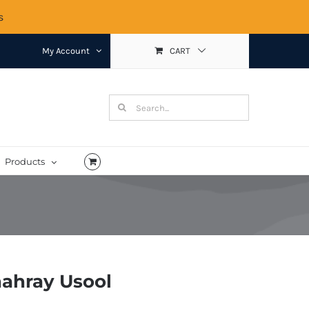
s
My Account
CART
Search
for:
Products
ahray Usool