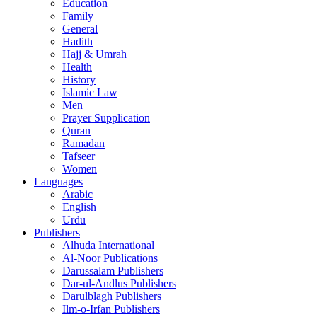
Education
Family
General
Hadith
Hajj & Umrah
Health
History
Islamic Law
Men
Prayer Supplication
Quran
Ramadan
Tafseer
Women
Languages
Arabic
English
Urdu
Publishers
Alhuda International
Al-Noor Publications
Darussalam Publishers
Dar-ul-Andlus Publishers
Darulblagh Publishers
Ilm-o-Irfan Publishers