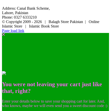
Address: Canal Bank Scheme,
Lahore, Pakistan
Phone: 0327 6333210
© Copyright 2009 -
2026 | Balagh Store Pakistan | Online
Islamic Store | Islamic Book Store
Page load link
You were not leaving your cart just like
that, right?
Enter your details below to save your shopping cart for later. And,
who knows, maybe we will even send you a sweet discount code :)