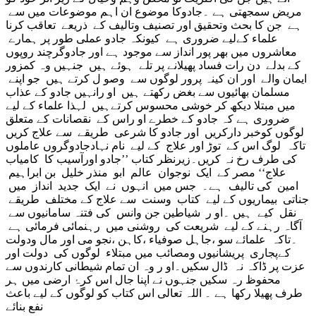
مریض سمجھتی ہے ۔جادوکا موضوع ان اہم موضوعات میں سے
ہے جن کا بحث وتحقیق اور تصنیف وتالیف
کے ذریعے تعاقب کرنا
علماء کےلیے ضروری ہے کیونکہ جادو عملی طور پر ہمارے
معاشروں میں بھر پور انداز سے موجود ہے اور جادوگرچند روپوں
کے بدلے دن رات فساد پھیلانے پر تلے ہوئے ہیں جنہیں وہ کمزور
ایمان والے اور ان کینہ پرور لوگوں سے وصو ل کرتے ہیں جو اپنے
مسلمان بھائیوں سے بغض رکھتے ہیں او رانہیں جادو کے عذاب
میں مبتلا دیکھ کر خوشی محسوس کرتےہیں لہذا علماء کے لیے
ضروری ہے کہ جادو کے خطرے او راس کے نقصانات کے متعلق
لوگوں کوخبر دارکریں اور جادو کا شرعی طریقے سے علاج کریں
تاکہ لوگ اس کے توڑ اور علاج کے لیے نام نہادجادوگروں عاملوں
کی طرف رخ نہ کریں۔زیرنظر کتاب ’’جادو اورآسیب کا کامیاب
علاج‘‘ مصر کے ایک نوجوان عالم ابو منذر خلیل بن ابراہیم
امین کی تالیف ہے۔ جس میں انہوں نے ایک جدید انداز میں
جناتی بیماریوں کے لیے کتاب وسنت سے علاج کے مختلف طریقے
نقل کیے ہیں ۔او ر شیاطین جن وانس کی فتنہ سامانیوں سے
آگاہ رہنے کے لیے شریعت کی روشنی میں رہنمائی فرمائی ہے
۔تاکہ علمائے سو ،جاہل صوفیاء ،کاہن ،نجو می اور مال ودولت
کےپجاری پریشانیوں ومصائب میں مبتلاء لوگوں کی دولت اور
عزت پر ڈاکہ نہ ڈال سکیں۔او ر وہ ان تمام شیطانی کارندوں سے
محفوظ رہ سکیں جنہوں نے اپنا جال اس کرۂ ارضی میں ہر
طرف پھیلا رکھا ہے ۔ اللہ تعالی اس کتاب کو لوگوں کے لیے باعث
نفع بنائے