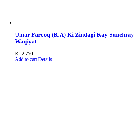
Umar Farooq (R.A) Ki Zindagi Kay Sunehray
Waqiyat
₨
2,750
Add to cart
Details