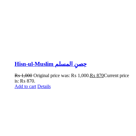
Hisn-ul-Muslim حِصنِ المسلم
₨
1,000
Original price was: ₨ 1,000.
₨
870
Current price
is: ₨ 870.
Add to cart
Details