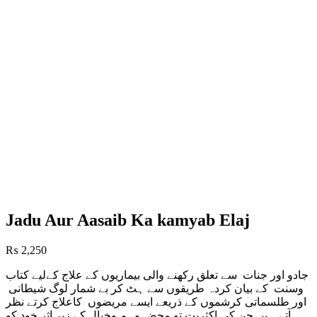
Jadu Aur Aasaib Ka kamyab Elaj
₨
2,250
جادو اور جنات سے تعلق رکھنے والی بیماریوں کے علاج کےلیے کتاب
وسنت کے بیان کردہ طریقوں سے ہٹ کر بے شمار لوگ شیطانی
اور طلسماتی کرشموں کے ذریعے ایسے مریضوں کاعلاج کرتے نظر
آتے ہیں جن کی اکثریت تو محض وہم وخیال کے زیر اثر خود کو