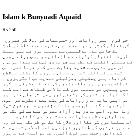
Islam k Bunyaadi Aqaaid
₨
250
جو قوم اپنی روایات اور خصوصیات کو بھلا کر غیروں
کی نقالی کرتی ہے وہ صفحہ ء ہستی سے حرف غلط کی طرح
مٹ جاتی ہے۔ بدقسمتی سے مسلمانوں نے یہی مہلک
طریقہ اختیار کرلیا، دو اڑھائی سو برس پہلے یورپ
کے صنعتی انقلاب کے بطن سے جو مادی تہذیب پیدا ہوئی،
اس میں مذہب سے شدید بغاوت بھی کار فرما تھی۔ اس
تہذیب نے اللہ تعالیٰ سے اہل یورپ کا رشتہ منقط
ع
کردیا۔ یہی چمکیلی بھڑکیلی تہذیب جب انگریزوں ،
فرانسیسیوں اور ولندیزیوں کی معرفت مشرقی ملکوں
میں پہنچی تو مسلمانوں کے بالائی طبقات نے اسے گلے
لگا لیا۔ یہ تاریکی بڑھتی اور پھیلتی چلی گئی اور
ہم اپنی مایہ ناز روایات کو یکے بعد دیگرے فراموش
کرتے چلے گئے۔ آج جسدِ ملت کے زخموں سے جو خون ٹپک
رہا ہے وہ اسی مادر پدر آزاد مغربی تہذیب کی نقالی
اور اپنی معظم روایات سے دستبرداری کا نتیجہ ہے۔
اب مسلمانوں کی بقا اور فلاح کا یک ہی طریقہ ہے کہ وہ
مغربی تہذیب کی طنابیں توڑ دیں اور اسلامی تعلیمات
کے دامن رحمت میں لوٹ آئیں۔ عالم اسلام کے نامور