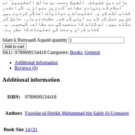
عالم دین فضیلتہ الشیخ محمد بن صالح العثیمین ؒ نے
`اسلام کے بنیادی عقائد` کے زیر عنوان یہ گرانقدر
کتاب لکھ کر وہ تعلیمات و مبادیات اجاگر کردیے ہیں
جن پر عمل کر کے ہم اپنی گم شدہ عظمت دوبارہ حاصل کر
سکتے ہیں۔ اس کتاب کا سنجیدگی سے مطالعہ کیجیے۔ یہ
کتاب قران و سنت کی تعلیمات کا عطر ہے۔
Islam k Bunyaadi Aqaaid quantity
Add to cart
SKU:
9789699134418
Categories:
Books
,
General
Additional information
Reviews (0)
Additional information
ISBN:
9789699134418
Authors
Fazeelat-ul-Sheikh Muhammad bin Saleh Al-Usmaeen
Book Size
14×21