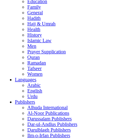
Education
Family
General
Hadith
Hajj & Umrah
Health
History
Islamic Law
Men
Prayer Supplication
Quran
Ramadan
Tafseer
Women
Languages
Arabic
English
Urdu
Publishers
Alhuda International
Al-Noor Publications
Darussalam Publishers
Dar-ul-Andlus Publishers
Darulblagh Publishers
Ilm-o-Irfan Publishers