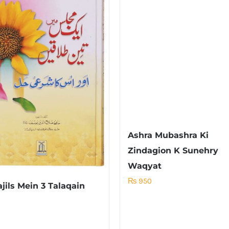
Ashra Mubashra Ki
Zindagion K Sunehry
Waqyat
₨
950
jils Mein 3 Talaqain