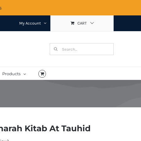
s
My Account
CART
Search
for:
Products
harah Kitab At Tauhid