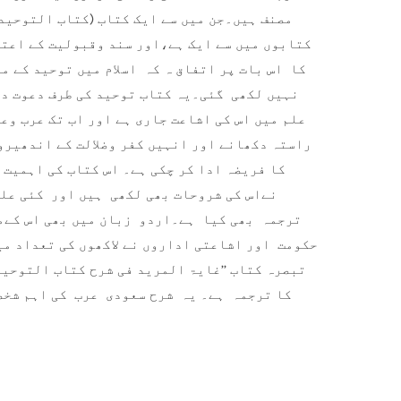
مصنف ہیں۔جن میں سے ایک کتاب (کتاب التوحید)
کتابوں میں سے ایک ہے،اور سند وقبولیت کے اعتب
کا اس بات پر اتفاق ہ کہ اسلام میں توحید کے 
نہیں لکھی گئی۔یہ کتاب توحید کی طرف دعوت دی
علم میں اس کی اشاعت جاری ہے اور اب تک عرب وع
راستہ دکھانے اور انہیں کفر وضلالت کے اندھیروں
کا فریضہ ادا کر چکی ہے۔ اس کتاب کی اہمیت ک
نےاس کی شروحات بھی لکھی ہیں اور کئی علم
ترجمہ بھی کیا ہے۔اردو زبان میں بھی اس کے
حکومت اور اشاعتی اداروں نے لاکھوں کی تعداد می
تبصرہ کتاب ’’غایۃ المرید فی شرح کتاب التوحید
کا ترجمہ ہے۔ یہ شرح سعودی عرب کی اہم شخص