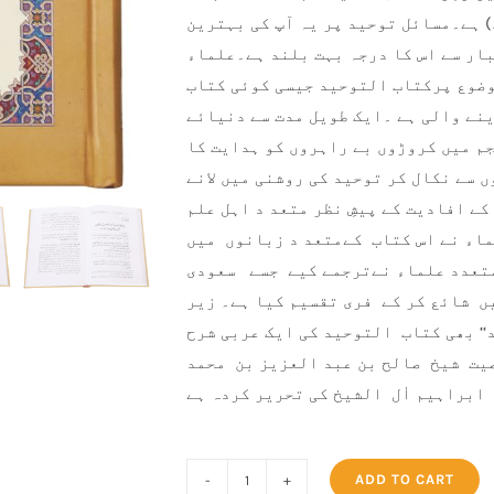
 ہے۔مسائل توحید پر یہ آپ کی بہترین
ار سے اس کا درجہ بہت بلند ہے۔علماء
موضوع پرکتاب التوحید جیسی کوئی کتاب
نے والی ہے ۔ایک طویل مدت سے دنیائے
جم میں کروڑوں بے راہروں کو ہدایت کا
 سے نکال کر توحید کی روشنی میں لانے
ے افادیت کے پیشِ نظر متعد د اہل علم
اء نے اس کتاب کےمتعد د زبانوں میں
متعدد علماء نےترجمے کیے جسے سعودی
ں شائع کر کے فری تقسیم کیا ہے۔ زیر
‘‘ بھی کتاب التوحید کی ایک عربی شرح
یت شیخ صالح بن عبد العزیز بن محمد
ابراہیم اٰل الشیخ کی تحریر کردہ ہے
ADD TO CART
Ghayatul