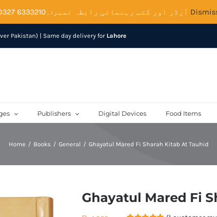
Dismis
آرڈر اور کتب رہنمائی رابطہ نمبر:۔6333210 0327
over Pakistan) | Same day delivery for
Lahore
ges
Publishers
Digital Devices
Food Items
Home
Books
General
Ghayatul Mared Fi Sharah Kitab At Tauhid
Ghayatul Mared Fi S