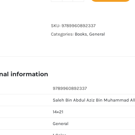
Mared
Fi
Sharah
SKU:
9789960892337
Kitab
Categories:
Books
,
General
At
Tauhid
quantity
nal information
9789960892337
Saleh Bin Abdul Aziz Bin Muhammad Al
14×21
General