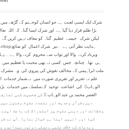
iew)
بڑا ظلم قرار دیا گیا ہے اور شرک ایسا گناہ کہ اللہ ت
لیکن شرک جیسے عظیم گناہ کو معاف نہیں کریں گے 
nbsp;ہدایت نظر آتی ہے ۔نیز شرک اعمال کو ضائع
ہےکہ ان
وبرباد کرنے والا اور ثواب سے محروم کرنے والا ہے 
ہی تھا۔ چنانچہ جس کسی نے بھی محبت یا تعظیم میں اللہ 
ملت ابراہیمی کے مخالف نقوش کی پیروی کی وہ مشرک ہ
علم نے تحریر اور تقریری صورت میں بےشمار خدمات ا
الوہاب﷫ کی اشاعت توحید کےسلسلے میں خدمات بڑی 
العصر محمد بن عبد الوہاب ﷫ کی شخصیت کسی تعار
دین،قرآن وحدیث اور متعدد علوم وفنون میں 
وفطانت اور دینی علوم پر استدراک کے باعث اپنے ز
کیا اور انہیں اپنا ہم خیال بنایا۔آپ نے قرآ
وبدعات کے خلاف علمی وعملی دونوں میدانوں م