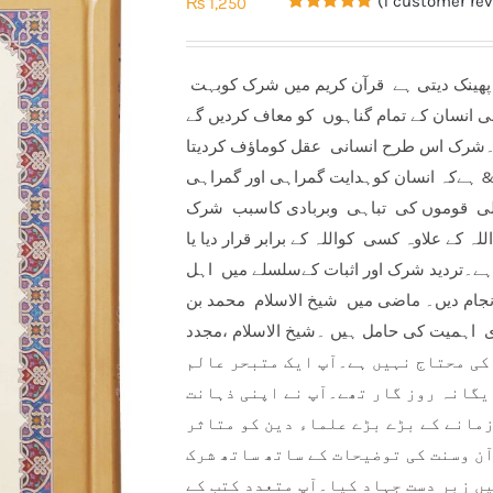
(
1
customer rev
₨
1,250
Rated
1
5.00
out of 5
based on
customer
شرک ایک ایسی لعنت ہے جو انسان کوجہنم کے گڑھے میں پھینک دیتی ہے قرآن کریم میں شرک کوبہت
rating
عالی انسان کے تمام گناہوں کو معاف کردیں گے
۔شرک اس طرح انسانی عقل کوماؤف کردیتا
سان کوہدایت گمراہی اور گمراہی &
۔ پہلی قوموں کی تباہی وبربادی کاسبب شرک
کے علاوہ کسی کواللہ کے برابر قرار دیا یا
ے۔تردید شرک اور اثبات کےسلسلے میں اہل
نجام دیں۔ ماضی میں شیخ الاسلام محمد بن
اہمیت کی حامل ہیں ۔شیخ الاسلام ،مجدد
ف کی محتاج نہیں ہے۔آپ ایک متبحر عالم
یگانہ روز گار تھے۔آپ نے اپنی ذہانت
مانے کے بڑے بڑے علماء دین کو متاثر
ن وسنت کی توضیحات کے ساتھ ساتھ شرک
یں زبر دست جہاد کیا۔آپ متعدد کتب کے