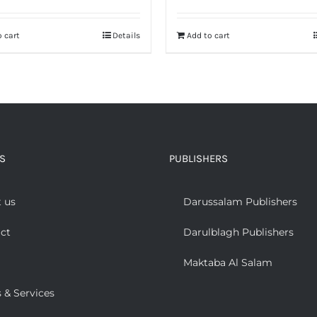
 cart
Details
Add to cart
S
PUBLISHERS
 us
Darussalam Publishers
ct
Darulblagh Publishers
Maktaba Al Salam
 & Services