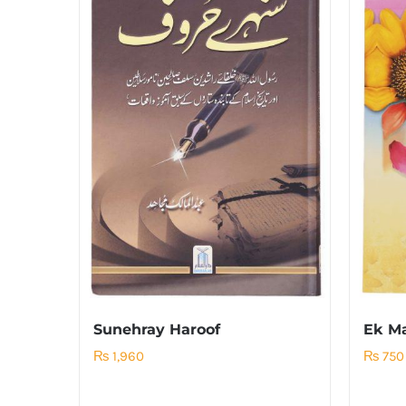
Sunehray Haroof
Ek Ma
₨
1,960
₨
750