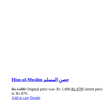
Hisn-ul-Muslim حِصنِ المسلم
₨
1,000
Original price was: ₨ 1,000.
₨
870
Current price
is: ₨ 870.
Add to cart
Details