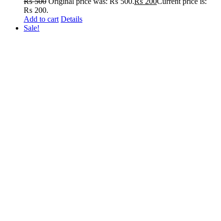
₨
500
Original price was: ₨ 500.
₨
200
Current price is:
₨ 200.
Add to cart
Details
Sale!