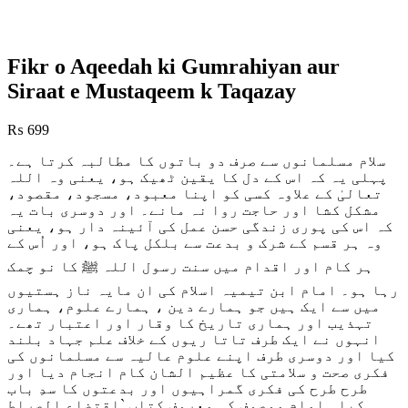
Fikr o Aqeedah ki Gumrahiyan aur
Siraat e Mustaqeem k Taqazay
₨
699
سلام مسلمانوں سے صرف دو باتوں کا مطالبہ کرتا ہے۔
پہلی یہ کہ اس کے دل کا یقین ٹھیک ہو، یعنی وہ اللہ
تعالیٰ کے علاوہ کسی کو اپنا معبود، مسجود، مقصود،
مشکل کشا اور حاجت روا نہ مانے۔ اور دوسری بات یہ
کہ اس کی پوری زندگی حسن عمل کی آئینہ دار ہو، یعنی
وہ ہر قسم کے شرک و بدعت سے بلکل پاک ہو، اور اُس کے
ہر کام اور اقدام میں سنت رسول اللہ ﷺ کا نو چمک
رہا ہو
۔ امام ابن تیمیہ اسلام کی ان مایہ ناز ہستیوں
میں سے ایک ہیں جو ہمارے دین ، ہمارے علوم، ہماری
تہذیب اور ہماری تاریخ کا وقار اور اعتبار تھے۔
انہوں نے ایک طرف تاتا ریوں کے خلاف علم جہاد بلند
کیا اور دوسری طرف اپنے علوم عالیہ سے مسلمانوں کی
فکری صحت و سلامتی کا عظیم الشان کام انجام دیا اور
طرح طرح کی فکری گمراہیوں اور بدعتوں کا سدِ باب
کیا۔ امام موصوف کی معروف کتاب `اقتضاع الصراط