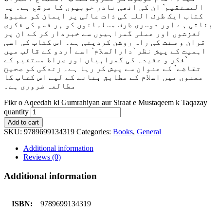
المستقیم` ان کی انھی نادر خوبیوں کا مرقع ہے۔ یہ
کتاب ایک طرف اللہ کی ذات عالی پر ایمان کو مضبوط
بناتی ہے اور دوسری طرف مسلمانوں کو ہر قسم کی فکری
لغزشوں اور عملی گمراہیوں سے خبردار کر کے ان پر
قران و سنت کی راہ روشن کردیتی ہے۔ اس کتاب کی اسی
اہمیت کے پیش نظر `دارالسلام` اسے اُردو کے قالب میں
`فکر و عقیدہ کی گمراہیاں اور صراط مستقیم کے
تقاضے` کے عنوان سے پیش کر رہا ہے۔ زندگی کو صحیح
معنوں میں اسلام کے مطابق بنانے کے لیے اس کتاب کا
مطالعہ ضروری ہے۔
Fikr o Aqeedah ki Gumrahiyan aur Siraat e Mustaqeem k Taqazay
quantity
Add to cart
SKU:
9789699134319
Categories:
Books
,
General
Additional information
Reviews (0)
Additional information
ISBN:
9789699134319