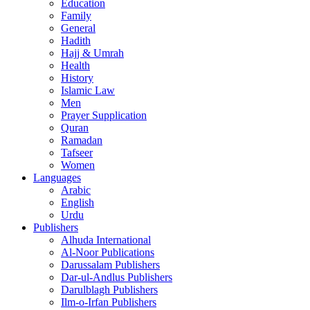
Education
Family
General
Hadith
Hajj & Umrah
Health
History
Islamic Law
Men
Prayer Supplication
Quran
Ramadan
Tafseer
Women
Languages
Arabic
English
Urdu
Publishers
Alhuda International
Al-Noor Publications
Darussalam Publishers
Dar-ul-Andlus Publishers
Darulblagh Publishers
Ilm-o-Irfan Publishers