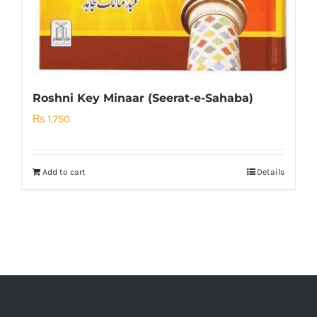
Roshni Key Minaar (Seerat-e-Sahaba)
₨
1,750
Add to cart
Details