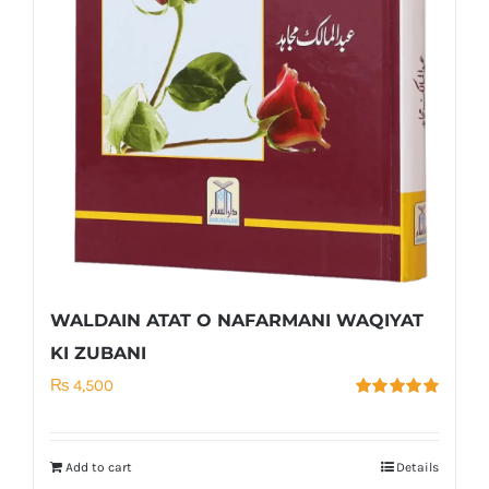
WALDAIN ATAT O NAFARMANI WAQIYAT
KI ZUBANI
₨
4,500
Rated
5.00
out of 5
Add to cart
Details