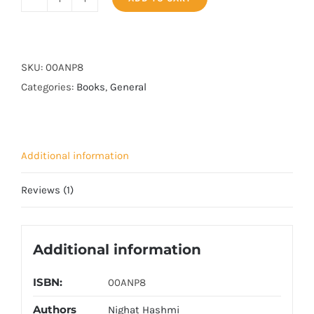
Eeman
Ka
Rasta
-
SKU:
00ANP8
ایمان
Categories:
Books
,
General
کا
راستہ
quantity
Additional information
Reviews (1)
Additional information
ISBN:
00ANP8
Authors
Nighat Hashmi