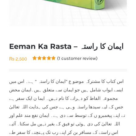
Eeman Ka Rasta – ایمان کا راستہ
(
1
customer review)
₨
2,500
Rated
1
5.00
out of 5
based on
customer
اس کتاب کا مشترکہ موضو ع ”ایمان کا راستہ ” ہے۔ اس میں
rating
ایسے ابواب شامل ہیں جو ایمان سے متعلق ہیں۔ایمان محض
مجموعہ الفاظ کو دہرانے کا نام نہیں۔ ایما ن ایک سفر ہے
جس کے لیے سیدھا راستہ وہی ہے جس کی ہدایت اللہ تعالیٰ
نے اپنے پیغمبرو ں کے توسط سے دی ہے۔ ایمان نفع مند علم اور
اللہ تعالیٰ کی دی ہوئی تو فیق کے بغیر نہیں مل سکتا۔ آئیے
اس راستے کے مسافر بن کر اپنے رب تک پہنچنے کا سفر طے