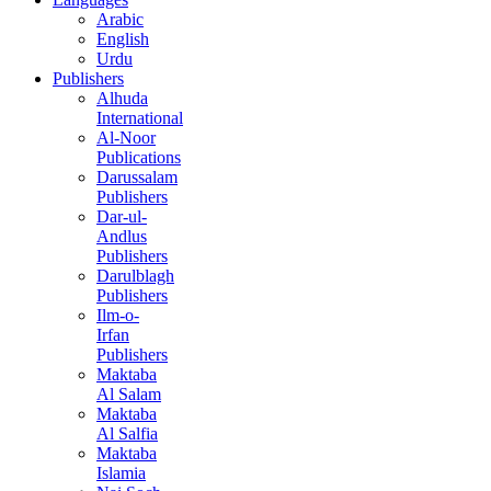
Arabic
English
Urdu
Publishers
Alhuda
International
Al-Noor
Publications
Darussalam
Publishers
Dar-ul-
Andlus
Publishers
Darulblagh
Publishers
Ilm-o-
Irfan
Publishers
Maktaba
Al Salam
Maktaba
Al Salfia
Maktaba
Islamia