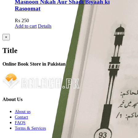
Masnoon Nikah Aur Shadi Biyaah ki
Rasoomat
₨
250
Add to cart
Details
Close
×
product
quick
Title
view
Online Book Store in Pakistan
About Us
About us
Contact
FAQS
Terms & Services