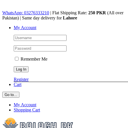
Skip
WhatsApp: 03276333210
| Flat Shipping Rate:
250 PKR
(All over
to
Pakistan) | Same day delivery for
Lahore
content
My Account
Remember Me
Register
Cart
Go to...
My Account
Shopping Cart