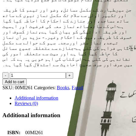
جن میںطہارت کے مکمل مسائل، وضو اور تیمم کا طریقہ
اور تکبیر اولی سے سلام تک مکمل نماز نبوی کے ساتھ
ساتھ مساجد، اور جنازے کے احکام کا احاطہ کیا گیا
ہے-اس کے ساتھ ساتھ نماز معہ کی فرضیت اور اہمیت
اور طریقہ ادائیگی کو بیان کیا ہے،نماز کسوف اور
خسوف کا طریقہ،میت کے احکام وغیرہ- مزید برآں نماز
تہجد، نماز سفر اورسجدہ سہو کے حوالے سے مکمل
آگاہی فراہم کی گئی ہے-جنازے سے متعلقہ جمیع مسائل
کا حاطہ کیا گیا ہے اور میت سے متعلقہ امور کی
نشاندہی کی گئی ہے- اس کتاب کی اہم خوبی یہ ہے کہ اس
میں صرف اور صرف صحیح احادیث سے استدلال کیا گیا ہے۔
Hadyah
Al
Add to cart
Musalla
SKU:
00MI261
Categories:
Books
,
Fazail
Al
Maroof
Additional information
Fazail
Reviews (0)
e
Namaz
Additional information
quantity
ISBN:
00MI261