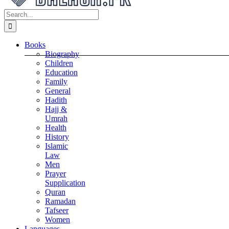
Search
for:
Books
Biography
Children
Education
Family
General
Hadith
Hajj &
Umrah
Health
History
Islamic
Law
Men
Prayer
Supplication
Quran
Ramadan
Tafseer
Women
Languages