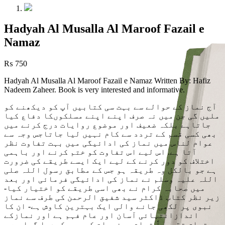
Hadyah Al Musalla Al Maroof Fazail e
Namaz
₨
750
Hadyah Al Musalla Al Maroof Fazail e Namaz Written By: Hafiz
Nadeem Zaheer. Book is very interested and informative.
آج نماز کے حوالے سے بہت سی کتابیں آپ کو دیکھنے کو
ملیں گی جن میں نہ صرف اپنے اپنے مسلکوںکا دفاع کیا
جاتاہے بلکہ ضعیف اور موضوع روایات درج کرنے میں
بھی کسی قسم کے تردد سے کام نہیں لیا جاتاجس وجہ سے
عوام لناس میں نماز کی ادائیگی میں بہت تفاوت نظر
آتا ہے. اس لیے اس تفاوت کو ختم کرنے اور باہمی
اختلاف کو دور کرنے کے لیے ایک ایسے طریقے کی ضرورت
ہے جو بالکل وہ طریقہ ہو جس کے مطابق رسول اللہ صلی
اللہ علیہ وسلم نے نماز کی ادائیگی فرمائی اور بعد
میں صحابہ کرام نے بھی اسی طریقے کو اختیار کیا-
زیر نظر کتاب ڈاکٹر سید شفیق الرحمن کی طرف سے نماز
نبوی پر لکھی جانے والی ایک بہترین کاوش ہے- ان کا
اندازانتہائی آسان اور عام فہم ہے اور نمازکے
متعلق تقریباً تمام موضوعات کو جمع کردیا گیا ہے ۔