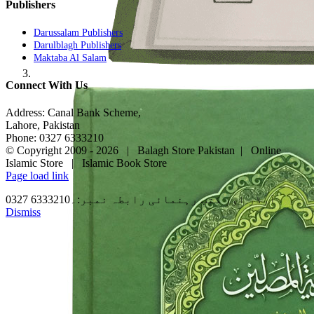
Publishers
Darussalam Publishers
Darulblagh Publishers
Maktaba Al Salam
Connect With Us
Address: Canal Bank Scheme,
Lahore, Pakistan
Phone: 0327 6333210
© Copyright 2009 -
2026 | Balagh Store Pakistan | Online
Islamic Store | Islamic Book Store
Page load link
آرڈر اور کتب رہنمائی رابطہ نمبر:۔6333210 0327
Dismiss
Go
to
Top