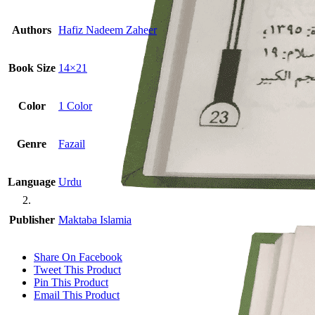
Authors
Hafiz Nadeem Zaheer


Book Size
14×21
Color
1 Color
Genre
Fazail
Language
Urdu
Publisher
Maktaba Islamia
Share On Facebook
Tweet This Product
Pin This Product
Email This Product