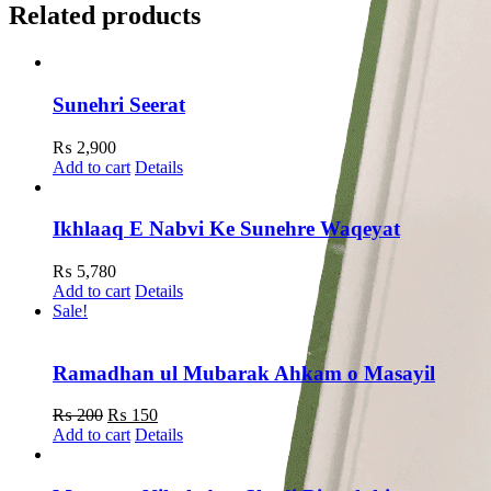
Related products
Sunehri Seerat
₨
2,900
Add to cart
Details
Ikhlaaq E Nabvi Ke Sunehre Waqeyat
₨
5,780
Add to cart
Details
Sale!
Ramadhan ul Mubarak Ahkam o Masayil
Original
Current
₨
200
₨
150
price
price
Add to cart
Details
was:
is:
₨ 200.
₨ 150.