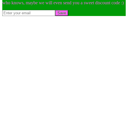
who knows, maybe we will even send you a sweet discount code :)
Save
Go
to
Top