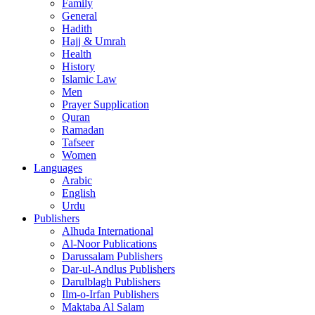
Family
General
Hadith
Hajj & Umrah
Health
History
Islamic Law
Men
Prayer Supplication
Quran
Ramadan
Tafseer
Women
Languages
Arabic
English
Urdu
Publishers
Alhuda International
Al-Noor Publications
Darussalam Publishers
Dar-ul-Andlus Publishers
Darulblagh Publishers
Ilm-o-Irfan Publishers
Maktaba Al Salam