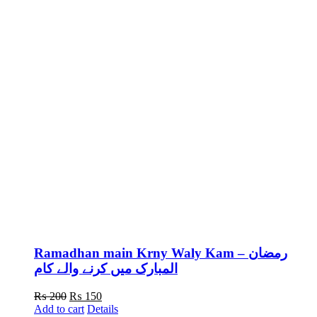
Ramadhan main Krny Waly Kam – رمضان
المبارک میں کرنے والے کام
Original
Current
₨
200
₨
150
price
price
Add to cart
Details