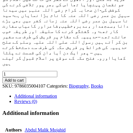
جو نقصان پہنچایا تھا اس کی بھر پور تلافی کرنے کی
کوشش کی-ان صحابہ کرام رضی اللہ عنہم میں سیدنا
سہیل بن عمر رضی اللہ عنہ کا نام بڑا نمایاں ہے- سید
نا سہیل بن عمر رضی اللہ عنہ زمانہ کفر میں بھی بڑے
دانا ،سمجھدار ،مدبر،خطیب،شاعراور کامیاب سفارت
کار تھے- وہ گفتگو کرنے کا سلیقہ اور طریقہ خوب
جانتے تھے –حدیبیہ کے مقام پر قریش کی طرف سے سفیر
بن کر آتے ہیں رسول اللہ صلی اللہ علیہ وسلم کے صلح
حدیبیہ کی شرائط پر قریش مکہ کی طرف سے دستخط کرتے
ہیں – پھر ایک دن آیا ،ان کی قسمت نے پلٹا
کھایااوروہ فتح مکہ کے موقع پر اسلام قبول کر لیتے
ہیں
Suhail
Bin
Add to cart
Umaro
SKU:
9786035004107
Categories:
Biography
,
Books
R.A
quantity
Additional information
Reviews (0)
Additional information
Authors
Abdul Malik Mujahid