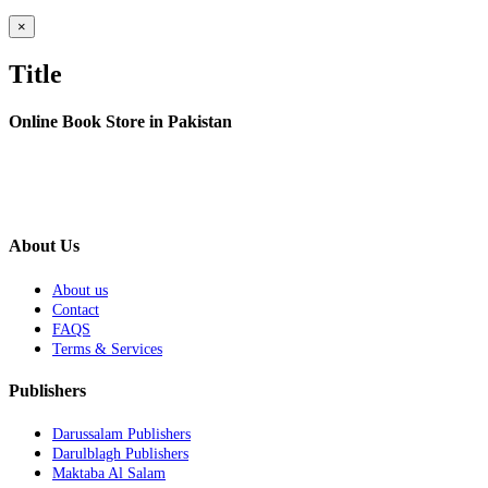
was:
is:
₨ 200.
₨ 150.
Close
×
product
quick
Title
view
Online Book Store in Pakistan
About Us
About us
Contact
FAQS
Terms & Services
Publishers
Darussalam Publishers
Darulblagh Publishers
Maktaba Al Salam