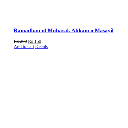
Ramadhan ul Mubarak Ahkam o Masayil
Original
Current
₨
200
₨
150
price
price
Add to cart
Details
was:
is:
₨ 200.
₨ 150.