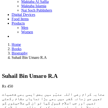
Maktaba Al Salfia
Maktaba Islamia
Nai Soch Publishers
Digital Devices
Food Items
Products
Men
Women
Home
Books
Biography
Suhail Bin Umaro R.A
Suhail Bin Umaro R.A
₨
450
صحابہ کرام رضی اللہ عنہُم میں بعض ایسی بھی شخصیات
تھیں جو زمانہ کفر میں بھی بڑا نمایاں مقام رکھتی
تھیں اور جب اسلام قبول کیا تو ان کی صلاحیتوں کو
مزید جلا ملی اور انھوں نے کفر کی حالت میں اسلام کو