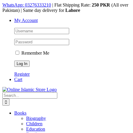
Skip
WhatsApp: 03276333210
| Flat Shipping Rate:
250 PKR
(All over
to
Pakistan) | Same day delivery for
Lahore
content
My Account
Remember Me
Register
Cart
Search
for:
Books
Biography
Children
Education