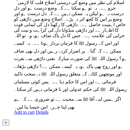
`اسلام کی نظر میں وضع کی درستی اصلاح قلب کا لازمی
جزو ہے۔ یہ تو ہو سکتا ہے کہ وضع درست ہو اور دل
درست نہ ہو لیکن یہ ممکن نہیں ہے کہ دل درست ہو اور
وضع پر اس کا کچھ اثر نہ پڑے۔ اصلاحِ وضع میں داڑھی کو
خاص اہمیت حاصل ہے۔ داڑھی کا رکھنا دل کی ایمانی قوت
کا اظہار ہے اور داڑھی منڈوانا دل کی کراہت و نیت کی
خرابی کی علامت ہے۔ جس کا دل پاک صاف ہو، و
ہ تو اللہ
اور اس کے رسول ﷺ کا فرماں بردار ہوتا ہے۔ یہ کیسے
ممکن ہے کہ گنا ہ پر اصرار کرتے رہیں اور دل بھی صاف
ہو؟ رسول اللہ ﷺ کی صورت مبارکہ یعنی داڑھی سے نفرت
ہو اور روح بھی پاک ہو، یہ کیسے ممکن ہے؟ داڑھی بڑھانے
اور مونچھیں کٹانے کے متعلق رسول اللہ ﷺ نے سخت تاکید
فرمائی ہے اور اس کا حکم دیا ہے۔ پس کوئی مسلمان
رسول اللہ ﷺ کی حکم عدولی اور نا فرمانی نہیں کر سکتا۔
اگر ہمیں اپنے آقا ﷺ سے محبت ہے تو ضروری ہے کہ ہم
بھی اپنا چہرہ اس جیسا بنا لیں۔
Add to cart
Details
Close
×
product