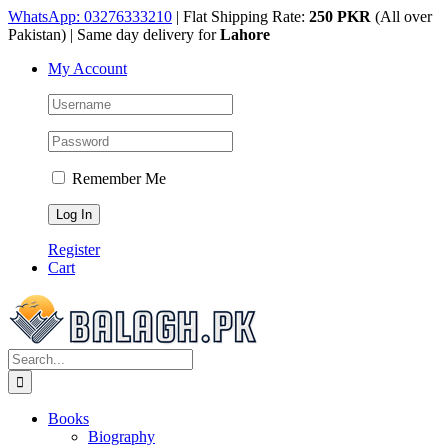
Skip
WhatsApp: 03276333210
| Flat Shipping Rate:
250 PKR
(All over
to
Pakistan) | Same day delivery for
Lahore
content
My Account
Remember Me
Register
Cart
Search
for:
Books
Biography