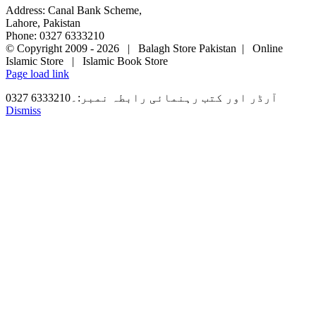
Address: Canal Bank Scheme,
Lahore, Pakistan
Phone: 0327 6333210
© Copyright 2009 -
2026 | Balagh Store Pakistan | Online
Islamic Store | Islamic Book Store
Page load link
آرڈر اور کتب رہنمائی رابطہ نمبر:۔6333210 0327
Dismiss
Go
to
Top