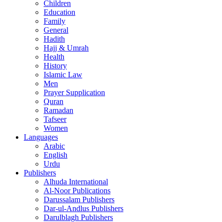
Children
Education
Family
General
Hadith
Hajj & Umrah
Health
History
Islamic Law
Men
Prayer Supplication
Quran
Ramadan
Tafseer
Women
Languages
Arabic
English
Urdu
Publishers
Alhuda International
Al-Noor Publications
Darussalam Publishers
Dar-ul-Andlus Publishers
Darulblagh Publishers